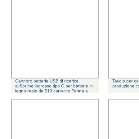
Cannbro batterie USB di ricarica
Tavolo per co
all&prime;ingrosso tipo C per batterie in
produzione c
legno reale da 510 cartucce Penna a
penna monouso vuota con olio in resina
viva